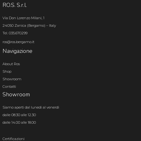
RO.S. S.r.l.
Via Don Lorenzo Milani, 1
24050 Zanica (Bergamo) – Italy
Tel. 035.670299
ros@ros.bergamo.it
Navigazione
About Ros
Shop
Showroom
Contatti
Showroom
Siamo aperti dal lunedì al venerdì
dalle 08.30 alle 12.30
dalle 14.00 alle 18.00
Certificazioni