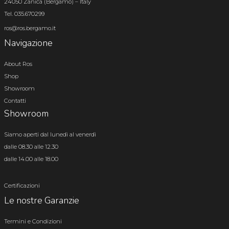
24050 Zanica (Bergamo) – Italy
Tel. 035.670299
ros@ros.bergamo.it
Navigazione
About Ros
Shop
Showroom
Contatti
Showroom
Siamo aperti dal lunedì al venerdì
dalle 08.30 alle 12.30
dalle 14.00 alle 18.00
Certificazioni
Le nostre Garanzie
Termini e Condizioni