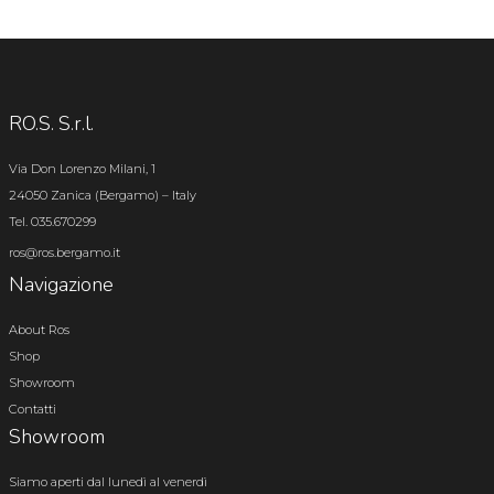
RO.S. S.r.l.
Via Don Lorenzo Milani, 1
24050 Zanica (Bergamo) – Italy
Tel. 035.670299
ros@ros.bergamo.it
Navigazione
About Ros
Shop
Showroom
Contatti
Showroom
Siamo aperti dal lunedì al venerdì