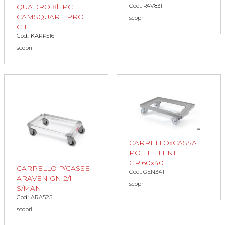
Cod.: PAV831
QUADRO 8lt.PC
CAMSQUARE PRO
scopri
CIL
Cod.: KARP516
scopri
CARRELLOxCASSA
POLIETILENE
GR.60x40
CARRELLO P/CASSE
Cod.: GEN341
ARAVEN GN 2/1
scopri
S/MAN.
Cod.: ARA525
scopri