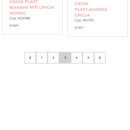
CASSA PLAST.
CASSA
60x40x41 M/P.GRIGIA
PLAST.40x30x12
NORDC
GRIGIA
Cod.: NOR189
Cod.: PAV751
scopri
scopri
1
2
3
4
5