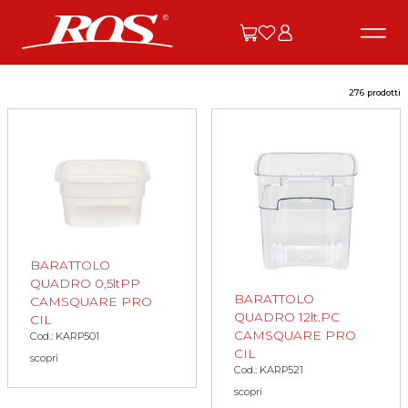
276 prodotti
BARATTOLO
QUADRO 0,5ltPP
BARATTOLO
CAMSQUARE PRO
QUADRO 12lt.PC
CIL
CAMSQUARE PRO
Cod.: KARP501
CIL
scopri
Cod.: KARP521
scopri