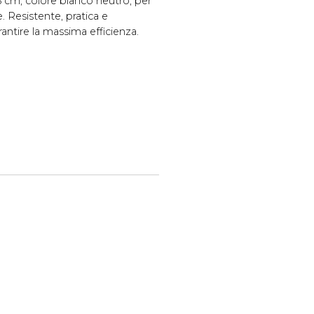
5 cm, colore bianco neutro, per
 Resistente, pratica e
antire la massima efficienza.