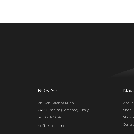
RO.S. S.r.l.
Navi
Via Don Lorenzo Milani, 1
About 
24050 Zanica (Bergamo) – Italy
Shop
Tel. 035.670299
Show
Contat
ros@ros.bergamo.it