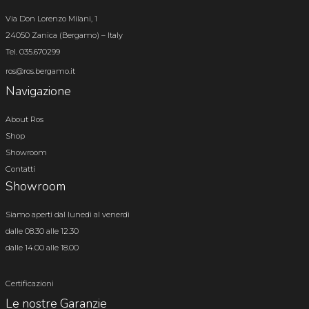
Via Don Lorenzo Milani, 1
24050 Zanica (Bergamo) – Italy
Tel. 035.670299
ros@ros.bergamo.it
Navigazione
About Ros
Shop
Showroom
Contatti
Showroom
Siamo aperti dal lunedì al venerdì
dalle 08.30 alle 12.30
dalle 14.00 alle 18.00
Certificazioni
Le nostre Garanzie