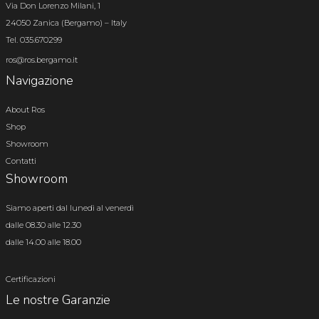
Via Don Lorenzo Milani, 1
24050 Zanica (Bergamo) – Italy
Tel. 035.670299
ros@ros.bergamo.it
Navigazione
About Ros
Shop
Showroom
Contatti
Showroom
Siamo aperti dal lunedì al venerdì
dalle 08.30 alle 12.30
dalle 14.00 alle 18.00
Certificazioni
Le nostre Garanzie