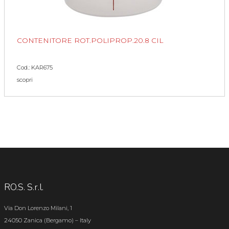
CONTENITORE ROT.POLIPROP.20.8 CIL
Cod.: KAR675
scopri
RO.S. S.r.l.
Via Don Lorenzo Milani, 1
24050 Zanica (Bergamo) – Italy