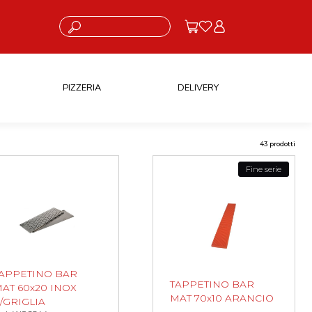
Cosa stai cercando?
PIZZERIA
DELIVERY
43 prodotti
Fine serie
APPETINO BAR
TAPPETINO BAR
AT 60x20 INOX
MAT 70x10 ARANCIO
/GRIGLIA