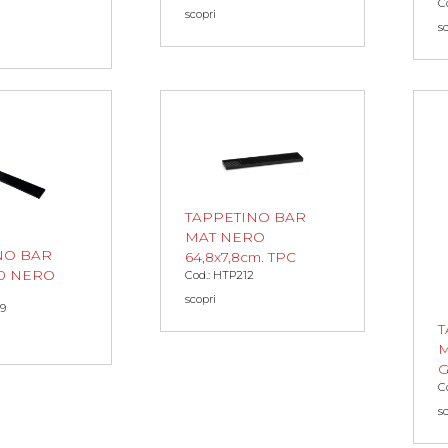
C
scopri
s
TAPPETINO BAR
MAT NERO
NO BAR
64,8x7,8cm. TPC
10 NERO
Cod.: HTP212
scopri
9
T
M
C
s