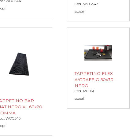
od.: WOG544
Cod.: WOG543
copri
scopri
TAPPETINO FLEX
A/GRAFFIO 50x30
NERO
Cod.: MCI161
scopri
APPETINO BAR
AT NERO XL 60x20
GOMMA
od.: WOG545
copri