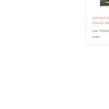
TAPPETO
30x150 
Cod.: TRX00
scopri