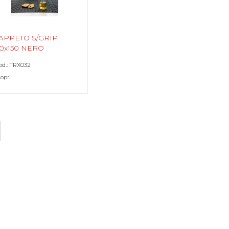
APPETO S/GRIP
0x150 NERO
od.: TRX032
copri