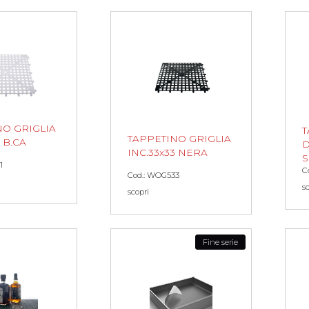
NO GRIGLIA
T
TAPPETINO GRIGLIA
 B.CA
D
INC.33x33 NERA
S
1
C
Cod.: WOG533
s
scopri
Fine serie