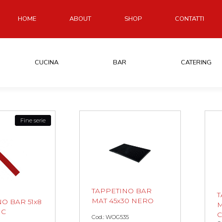
HOME
ABOUT
SHOP
CONTATTI
CUCINA
BAR
CATERING
Fine serie
TAPPETINO BAR
T
MAT 45x30 NERO
O BAR 51x8
M
MC
C
Cod.: WOG535