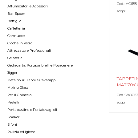
Cod.: MCI155
Affumicatori e Accessori
scopri
Bar Spoon
Bottiglie
Caffetteria
Cannucce
Cloche in Vetro
Attrezzature Professionali
Gelateria
Gettacarta, Portaombrelli e Posacenere
Jigger
TAPPETI
Metalpour, Tappi e Cavatappi
MAT 70x
Mixing Glass
Per il Ghiaccio
Cod.: WOG53
Pestelli
scopri
Portabustine e Portatovaglioli
Shaker
Sifoni
Pulizia ed igiene