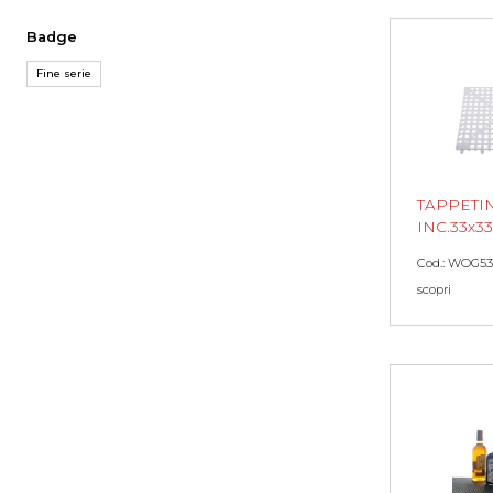
Badge
Fine serie
TAPPETI
INC.33x33
Cod.: WOG53
scopri