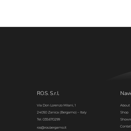
RO.S. S.r.l.
Navi
Via Don Lorenzo Milani, 1
About 
24050 Zanica (Bergamo) – Italy
Shop
Tel. 035.670299
Show
Contat
ros@ros.bergamo.it