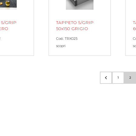
 S/GRIP
TAPPETO S/GRIP
T
NERO
50x150 GRIGIO
6
2
Cod.: TRX025
C
scopri
s
1
2