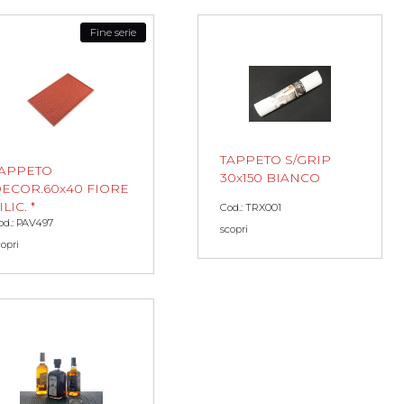
Fine serie
TAPPETO S/GRIP
APPETO
30x150 BIANCO
ECOR.60x40 FIORE
ILIC. *
Cod.: TRX001
od.: PAV497
scopri
copri