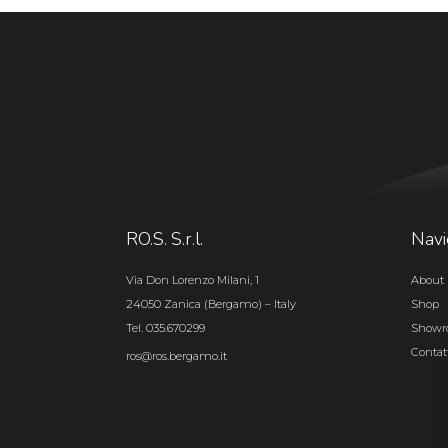
RO.S. S.r.l.
Navi
Via Don Lorenzo Milani, 1
About 
24050 Zanica (Bergamo) – Italy
Shop
Tel. 035.670299
Show
Contat
ros@ros.bergamo.it