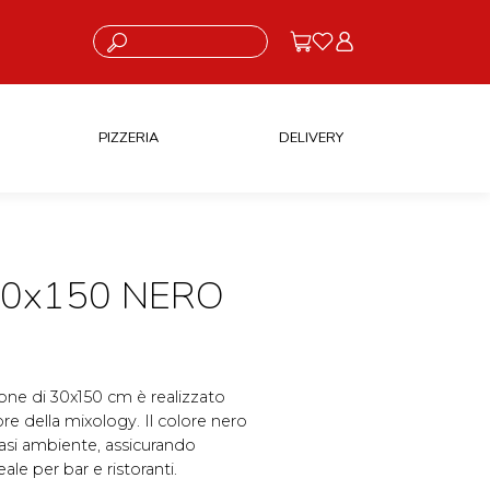
Cosa stai cercando?
PIZZERIA
DELIVERY
30x150 NERO
one di 30x150 cm è realizzato
ore della mixology. Il colore nero
asi ambiente, assicurando
eale per bar e ristoranti.