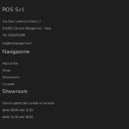
RO.S. S.r.l.
Via Don Lorenzo Milani, 1
24050 Zanica (Bergamo) – Italy
Tel. 035.670299
ros@ros.bergamo.it
Navigazione
About Ros
Shop
Showroom
Contatti
Showroom
Siamo aperti dal lunedì al venerdì
dalle 08.30 alle 12.30
dalle 14.00 alle 18.00