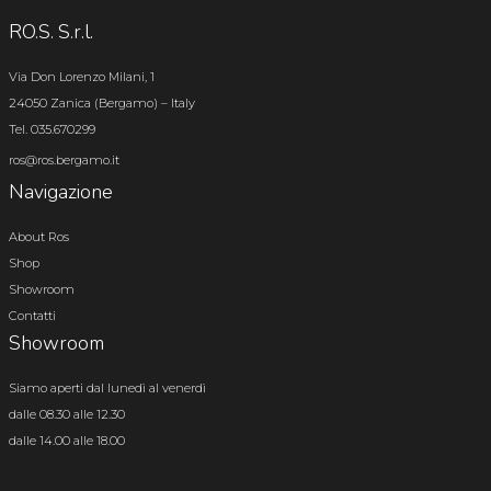
RO.S. S.r.l.
Via Don Lorenzo Milani, 1
24050 Zanica (Bergamo) – Italy
Tel. 035.670299
ros@ros.bergamo.it
Navigazione
About Ros
Shop
Showroom
Contatti
Showroom
Siamo aperti dal lunedì al venerdì
dalle 08.30 alle 12.30
dalle 14.00 alle 18.00