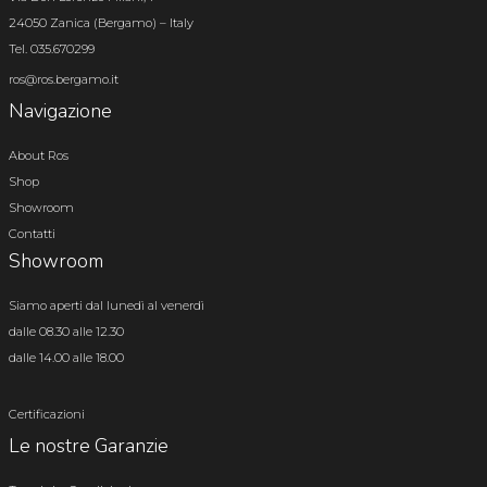
24050 Zanica (Bergamo) – Italy
Tel. 035.670299
ros@ros.bergamo.it
Navigazione
About Ros
Shop
Showroom
Contatti
Showroom
Siamo aperti dal lunedì al venerdì
dalle 08.30 alle 12.30
dalle 14.00 alle 18.00
Certificazioni
Le nostre Garanzie