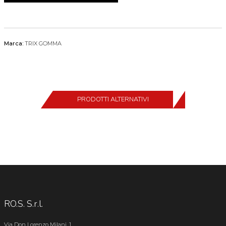
Marca:
TRIX GOMMA
PRODOTTI ALTERNATIVI
RO.S. S.r.l.
Via Don Lorenzo Milani, 1