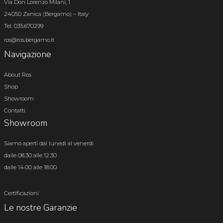
Via Don Lorenzo Milani, 1
24050 Zanica (Bergamo) – Italy
Tel. 035.670299
ros@ros.bergamo.it
Navigazione
About Ros
Shop
Showroom
Contatti
Showroom
Siamo aperti dal lunedì al venerdì
dalle 08.30 alle 12.30
dalle 14.00 alle 18.00
Certificazioni
Le nostre Garanzie