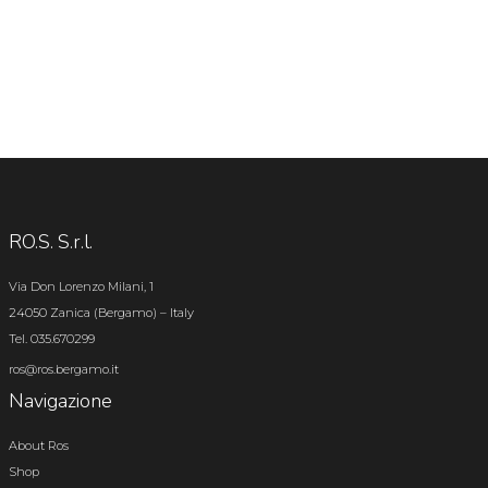
RO.S. S.r.l.
Via Don Lorenzo Milani, 1
24050 Zanica (Bergamo) – Italy
Tel. 035.670299
ros@ros.bergamo.it
Navigazione
About Ros
Shop