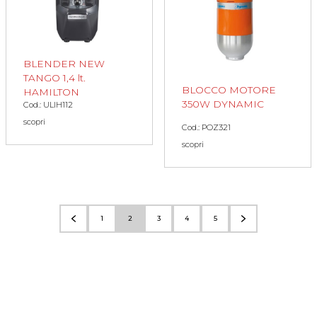
BLENDER NEW
TANGO 1,4 lt.
BLOCCO MOTORE
HAMILTON
350W DYNAMIC
Cod.: ULIH112
scopri
Cod.: POZ321
scopri
1
2
3
4
5