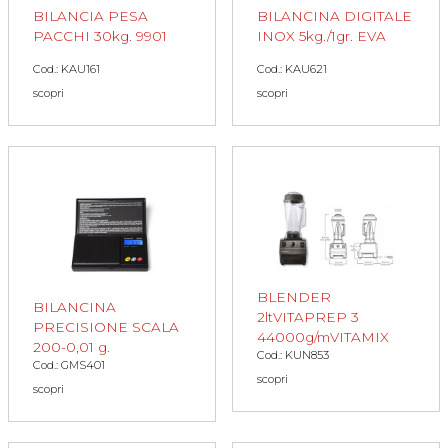
BILANCIA PESA
BILANCINA DIGITALE
PACCHI 30kg. 9901
INOX 5kg./1gr. EVA
Cod.: KAU161
Cod.: KAU621
scopri
scopri
BLENDER
BILANCINA
2ltVITAPREP 3
PRECISIONE SCALA
44000g/mVITAMIX
200-0,01 g.
Cod.: KUN853
Cod.: GMS401
scopri
scopri