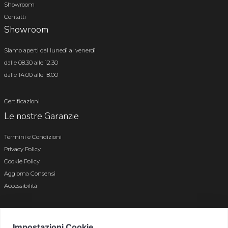
Showroom
Contatti
Showroom
Siamo aperti dal lunedì al venerdì
dalle 08.30 alle 12.30
dalle 14.00 alle 18.00
Certificazioni
Le nostre Garanzie
Termini e Condizioni
Privacy Policy
Cookie Policy
Aggiorna Consensi
Accessibilità