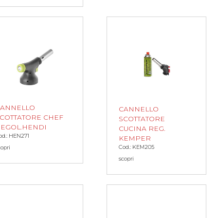
CANNELLO
CANNELLO
COTTATORE CHEF
SCOTTATORE
EGOL.HENDI
CUCINA REG.
od.: HEN271
KEMPER
Cod.: KEM205
copri
scopri