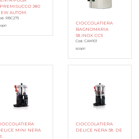
ENTRIFUGA
PREMISUCCO J80
EW AUTOM.
od.: RBC275
CIOCCOLATIERA
copri
BAGNOMARIA
5lt.INOX CC5
Cod.: CAM101
scopri
IOCCOLATIERA
CIOCCOLATIERA
ELICE MINI NERA
DELICE NERA 5lt. DE
t.