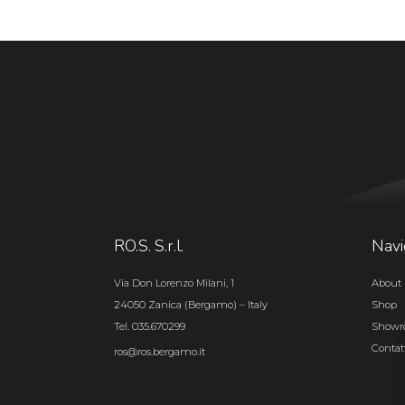
RO.S. S.r.l.
Navi
Via Don Lorenzo Milani, 1
About 
24050 Zanica (Bergamo) – Italy
Shop
Tel. 035.670299
Show
Contat
ros@ros.bergamo.it