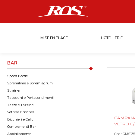
MISE EN PLACE
HOTELLERIE
BAR
Speed Bottle
Spremilime e Spremiagrumi
Strainer
Tappetini e Portacondimenti
Tazze e Tazzine
Vetrine Brioches
CAMPANA
Bicchieri e Calici
VETRO C/V
Complementi Bar
Abbigliamento
Cod.: GMS135