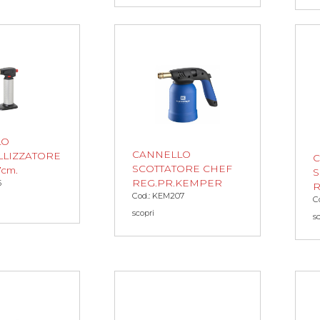
LO
CANNELLO
LIZZATORE
SCOTTATORE CHEF
7cm.
S
REG.PR.KEMPER
5
R
Cod.: KEM207
C
scopri
s