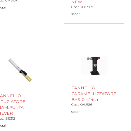
od.: GMS137
NEW
Cod.: ULIH909
copri
scopri
CANNELLO
CARAMELLIZZATORE
CANNELLO
BASIC h.14cm
RUCIATORE
Cod.: KAU366
IAM.PUNTA
scopri
IEVERT
od.: SIE312
copri