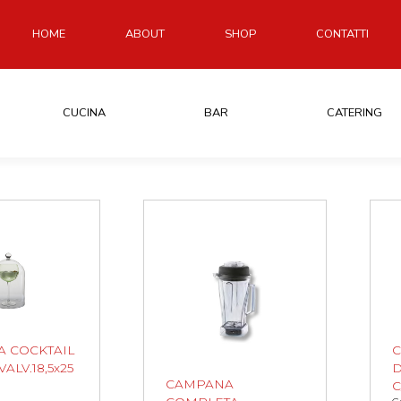
HOME
ABOUT
SHOP
CONTATTI
CUCINA
BAR
CATERING
 COCKTAIL
ALV.18,5x25
D
CAMPANA
C