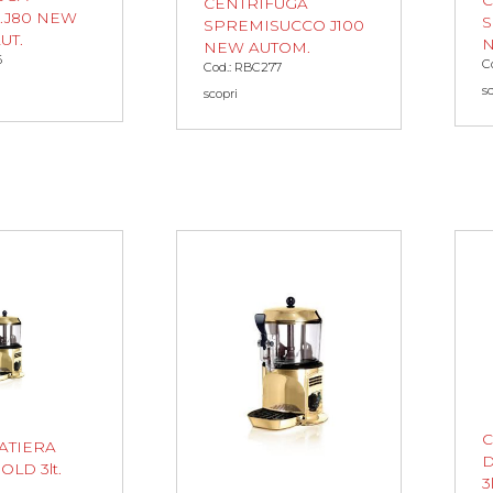
C
CENTRIFUGA
.J80 NEW
S
SPREMISUCCO J100
UT.
N
NEW AUTOM.
6
C
Cod.: RBC277
s
scopri
C
ATIERA
D
OLD 3lt.
3l