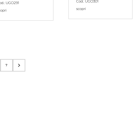
Cod.: UGO301
od.: UGO291
scopri
copri
7