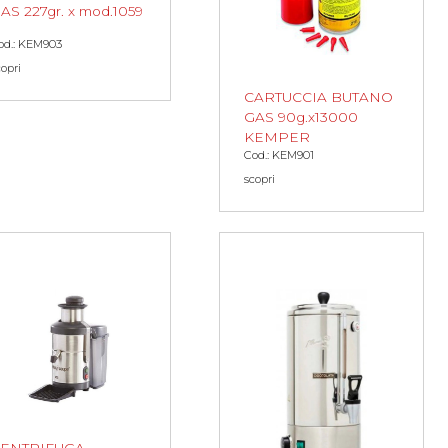
AS 227gr. x mod.1059
od.: KEM903
copri
CARTUCCIA BUTANO
GAS 90g.x13000
KEMPER
Cod.: KEM901
scopri