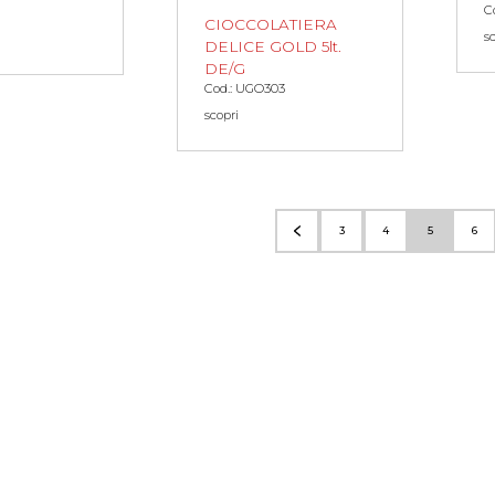
C
CIOCCOLATIERA
s
DELICE GOLD 5lt.
DE/G
Cod.: UGO303
scopri
3
4
5
6