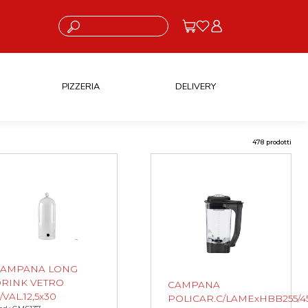
Cosa stai cercando?
PIZZERIA
DELIVERY
478 prodotti
CAMPANA LONG
RINK VETRO
CAMPANA
/VAL.12,5x30
POLICAR.C/LAMExHBB255/4