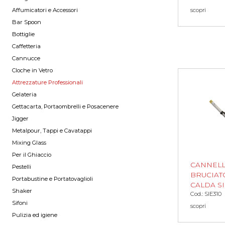
Affumicatori e Accessori
scopri
Bar Spoon
Bottiglie
Caffetteria
Cannucce
Cloche in Vetro
Attrezzature Professionali
Gelateria
Gettacarta, Portaombrelli e Posacenere
Jigger
Metalpour, Tappi e Cavatappi
Mixing Glass
Per il Ghiaccio
CANNEL
Pestelli
BRUCIAT
Portabustine e Portatovaglioli
CALDA S
Shaker
Cod.: SIE310
Sifoni
scopri
Pulizia ed igiene