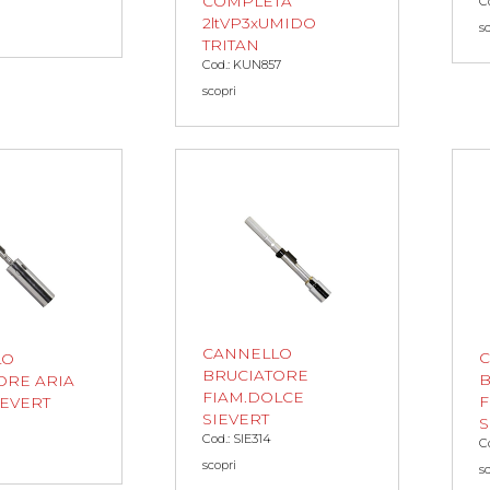
COMPLETA
C
2ltVP3xUMIDO
s
TRITAN
Cod.: KUN857
scopri
CANNELLO
LO
BRUCIATORE
B
ORE ARIA
FIAM.DOLCE
F
IEVERT
SIEVERT
S
Cod.: SIE314
C
scopri
s