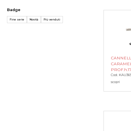
Badge
Fine serie
Novità
Più venduti
CANNEL
CARAMEL
PROF.h.1
Cod.: KAU36
scopri