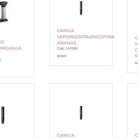
CARICA
VAPORIZZATAs/NICOTINA
C
LO
ANANAS
V
ORExSALA
Cod.: GMS161
C
C
scopri
1
s
CARICA
C