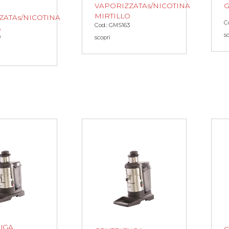
VAPORIZZATAs/NICOTINA
G
MIRTILLO
ZATAs/NICOTINA
C
Cod.: GMS163
A
s
0
scopri
UGA