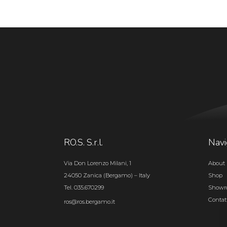
RO.S. S.r.l.
Navi
Via Don Lorenzo Milani, 1
About 
24050 Zanica (Bergamo) – Italy
Shop
Tel. 035.670299
Show
Contat
ros@ros.bergamo.it