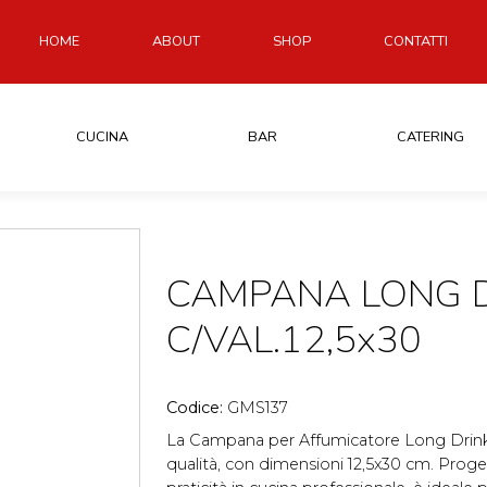
HOME
ABOUT
SHOP
CONTATTI
CUCINA
BAR
CATERING
CAMPANA LONG D
C/VAL.12,5x30
Codice:
GMS137
La Campana per Affumicatore Long Drink è 
qualità, con dimensioni 12,5x30 cm. Proget