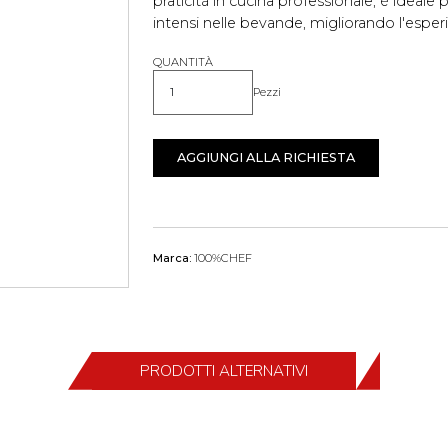
praticità in cucina professionale, è ideale
intensi nelle bevande, migliorando l'esperie
QUANTITÀ
Pezzi
Quantità
AGGIUNGI ALLA RICHIESTA
Marca:
100%CHEF
PRODOTTI ALTERNATIVI