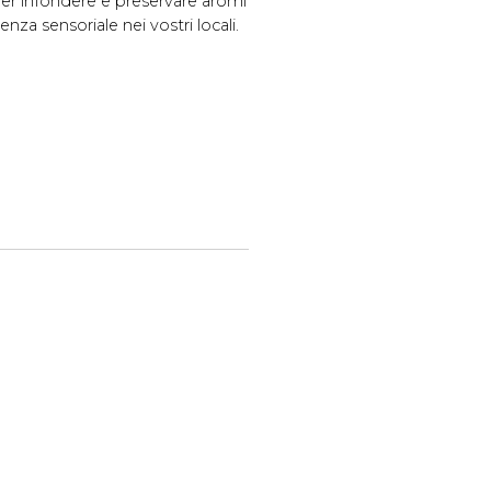
 per infondere e preservare aromi
nza sensoriale nei vostri locali.