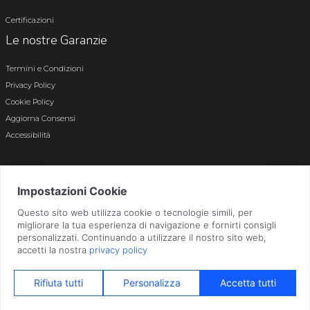
Certificazioni
Le nostre Garanzie
Termini e Condizioni
Privacy Policy
Cookie Policy
Aggiorna Consensi
Accessibilità
© 2026 Tutti i diritti riservati · P.iva e c.f. 01496180165 · Iscr. registro imprese di
Bergamo n. 01496180165 · Capitale Sociale i.v. € 800.000,00