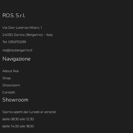
RO.S. S.r.l.
Via Don Lorenzo Milani, 1
24050 Zanica (Bergamo) – Italy
Tel. 035.670299
ros@ros.bergamo.it
Navigazione
About Ros
Shop
Showroom
Contatti
Showroom
Siamo aperti dal lunedì al venerdì
dalle 08.30 alle 12.30
dalle 14.00 alle 18.00