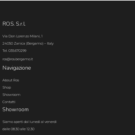
RO.S. S.r.l.
Via Don Lorenzo Milani, 1
24050 Zanica (Bergamo) – Italy
Tel. 035.670299
ros@ros.bergamo.it
Navigazione
About Ros
Shop
Showroom
Contatti
Showroom
Siamo aperti dal lunedì al venerdì
dalle 08.30 alle 12.30