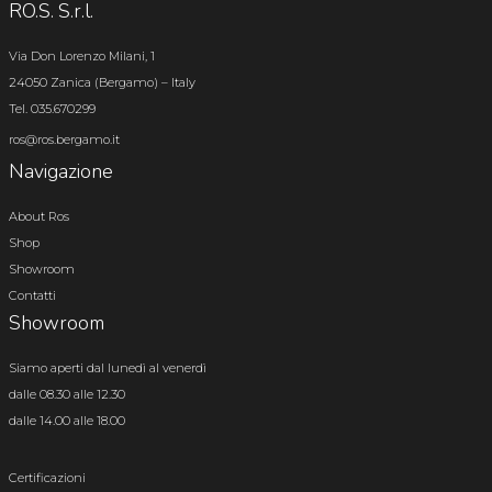
RO.S. S.r.l.
Via Don Lorenzo Milani, 1
24050 Zanica (Bergamo) – Italy
Tel. 035.670299
ros@ros.bergamo.it
Navigazione
About Ros
Shop
Showroom
Contatti
Showroom
Siamo aperti dal lunedì al venerdì
dalle 08.30 alle 12.30
dalle 14.00 alle 18.00
Certificazioni