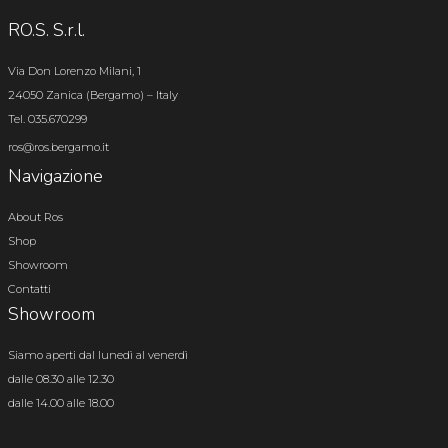
RO.S. S.r.l.
Via Don Lorenzo Milani, 1
24050 Zanica (Bergamo) – Italy
Tel. 035.670299
ros@ros.bergamo.it
Navigazione
About Ros
Shop
Showroom
Contatti
Showroom
Siamo aperti dal lunedì al venerdì
dalle 08.30 alle 12.30
dalle 14.00 alle 18.00