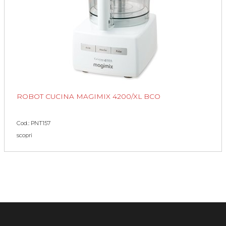
ROBOT CUCINA MAGIMIX 4200/XL BCO
Cod.: PNT157
scopri