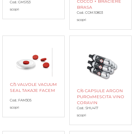
COCCO × BRACIERE
Cod.: GMS153
BRASA
scopri
Cod.: COM.10803
scopri
C/5 VALVOLE VACUUM
SEAL TAKAJE FACEM
C/6 CAPSULE ARGON
PUROxMESCITA VINO
Cod.: FAM305
CORAVIN
scopri
Cod.: SHU417
scopri