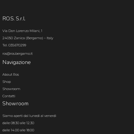
RO.S. S.r.l.
Via Don Lorenzo Milani, 1
24050 Zanica (Bergamo) – Italy
Tel. 035.670299
ros@ros.bergamo.it
Navigazione
About Ros
Shop
Showroom
Contatti
Showroom
Siamo aperti dal lunedì al venerdì
dalle 08.30 alle 12.30
dalle 14.00 alle 18.00