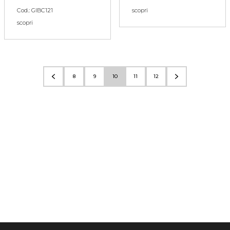
Cod.: GIBC121
scopri
scopri
8
9
10
11
12