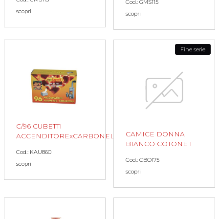
Cod.: GMS115
scopri
scopri
Fine serie
C/96 CUBETTI
CAMICE DONNA
ACCENDITORExCARBONELLA
BIANCO COTONE 1
Cod.: KAU860
Cod.: CBO175
scopri
scopri