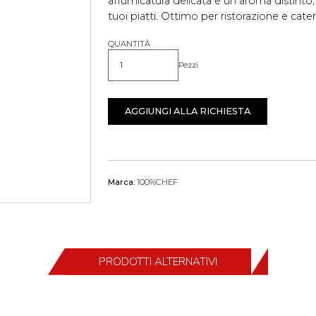
affumicatura delicata e un aroma distinto, 
tuoi piatti. Ottimo per ristorazione e cater
QUANTITÀ
Pezzi
Quantità
AGGIUNGI ALLA RICHIESTA
Marca:
100%CHEF
PRODOTTI ALTERNATIVI