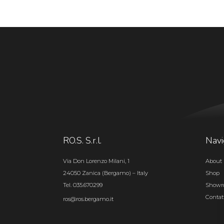
RO.S. S.r.l.
Navi
Via Don Lorenzo Milani, 1
About 
24050 Zanica (Bergamo) – Italy
Shop
Tel. 035.670299
Show
Contat
ros@ros.bergamo.it