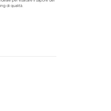
ideale per esaltare il sapore dei
ing di qualità.