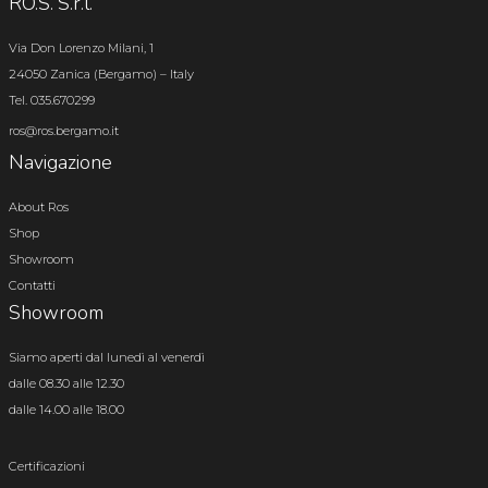
RO.S. S.r.l.
Via Don Lorenzo Milani, 1
24050 Zanica (Bergamo) – Italy
Tel. 035.670299
ros@ros.bergamo.it
Navigazione
About Ros
Shop
Showroom
Contatti
Showroom
Siamo aperti dal lunedì al venerdì
dalle 08.30 alle 12.30
dalle 14.00 alle 18.00
Certificazioni