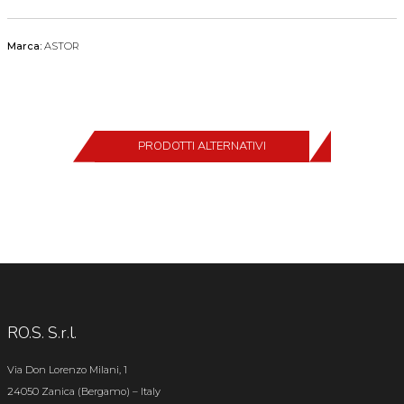
Marca:
ASTOR
PRODOTTI ALTERNATIVI
RO.S. S.r.l.
Via Don Lorenzo Milani, 1
24050 Zanica (Bergamo) – Italy