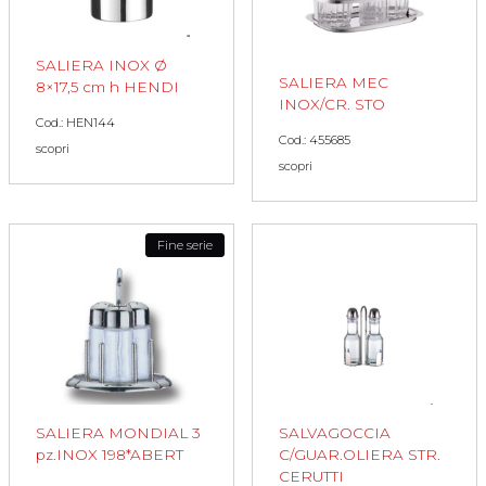
SALIERA INOX Ø
SALIERA MEC
8×17,5 cm h HENDI
INOX/CR. STO
Cod.: HEN144
Cod.: 455685
scopri
scopri
Fine serie
SALIERA MONDIAL 3
SALVAGOCCIA
pz.INOX 198*ABERT
C/GUAR.OLIERA STR.
CERUTTI