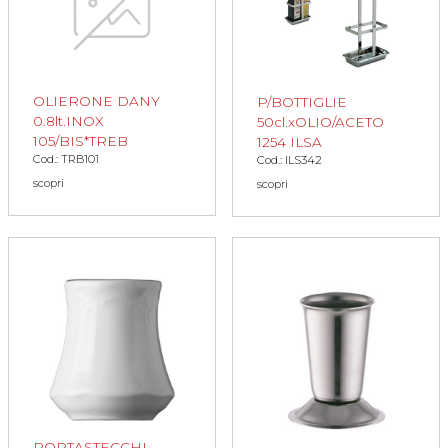
OLIERONE DANY
P/BOTTIGLIE
0.8lt.INOX
50cl.xOLIO/ACETO
105/BIS*TREB
1254 ILSA
Cod.: TRB101
Cod.: ILS342
scopri
scopri
PORTASTECCHI