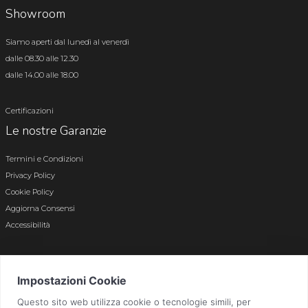
Showroom
Siamo aperti dal lunedì al venerdì
dalle 08.30 alle 12.30
dalle 14.00 alle 18.00
Certificazioni
Le nostre Garanzie
Termini e Condizioni
Privacy Policy
Cookie Policy
Aggiorna Consensi
Accessibilità
© 2026 Tutti i diritti riservati · P.iva e c.f. 01496180165 · Iscr. registro imprese di
Bergamo n. 01496180165 · Capitale Sociale i.v. € 800.000,00