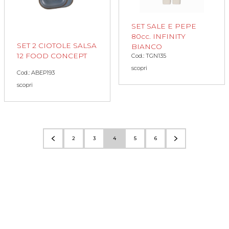
SET SALE E PEPE
80cc. INFINITY
SET 2 CIOTOLE SALSA
BIANCO
12 FOOD CONCEPT
Cod.: TGN135
scopri
Cod.: ABEP193
scopri
2
3
4
5
6