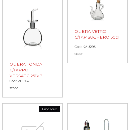
OLIERA VETRO
C/TAP.SUGHERO 50cl
Cod.: KAU295
scopri
OLIERA TONDA
C/TAPPO
VERSAT.0,25l.VBL
Cod.: VBL967
scopri
Fine serie