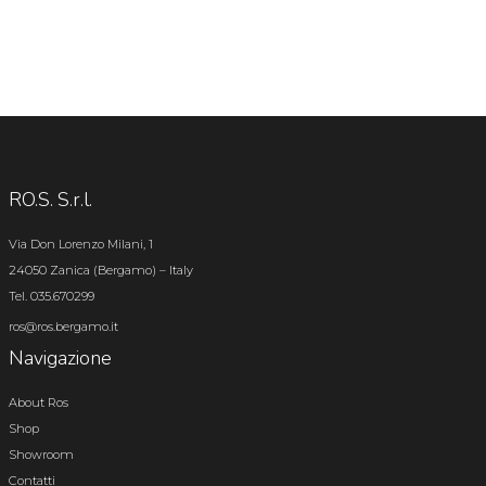
RO.S. S.r.l.
Via Don Lorenzo Milani, 1
24050 Zanica (Bergamo) – Italy
Tel. 035.670299
ros@ros.bergamo.it
Navigazione
About Ros
Shop
Showroom
Contatti