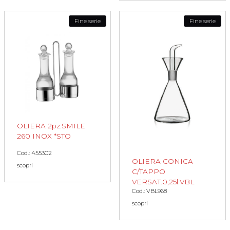
Fine serie
Fine serie
OLIERA 2pz.SMILE
260 INOX *STO
Cod.: 455302
OLIERA CONICA
scopri
C/TAPPO
VERSAT.0,25l.VBL
Cod.: VBL968
scopri