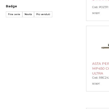
Badge
Cod.: POZ311
scopri
Fine serie
Novità
Più venduti
ASTA PE
MP450 C
ULTRA
Cod.: RBC24
scopri