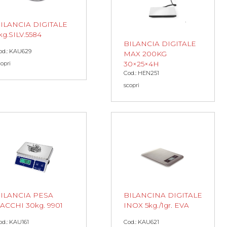
ILANCIA DIGITALE
kg.SILV.5584
BILANCIA DIGITALE
od.: KAU629
MAX 200KG
30×25×4H
copri
Cod.: HEN251
scopri
ILANCIA PESA
BILANCINA DIGITALE
ACCHI 30kg. 9901
INOX 5kg./1gr. EVA
od.: KAU161
Cod.: KAU621