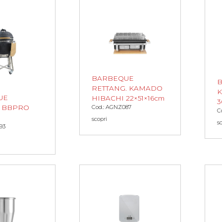
BARBEQUE
RETTANG. KAMADO
K
UE
HIBACHI 22×51×16cm
3
 BBPRO
Cod.: AGNZ087
C
scopri
s
93