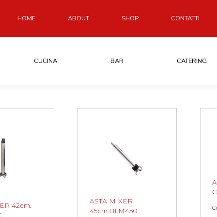
HOME
ABOUT
SHOP
CONTATTI
CUCINA
BAR
CATERING
A
C
ASTA MIXER
ER 42cm.
C
45cm.BLM450
C