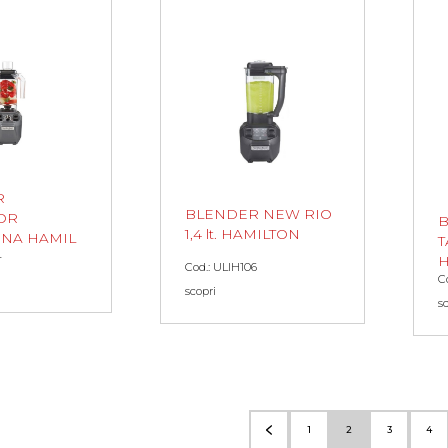
R
BLENDER NEW RIO
OR
1,4 lt. HAMILTON
CINA HAMIL
T
4
H
Cod.: ULIH106
C
scopri
s
1
2
3
4