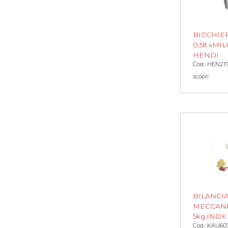
BICCHIE
0,5lt.xM
HENDI
Cod.: HEN21
scopri
BILANCI
MECCAN
5kg.INOX
Cod.: KAU60