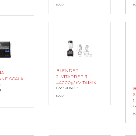
scopri
s
BLENDER
NA
2ltVITAPREP 3
ONE SCALA
44000g/mVITAMIX
g.
Cod.: KUN853
B
1
S
scopri
1
C
s