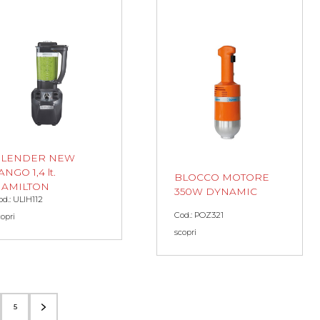
BLENDER NEW
ANGO 1,4 lt.
BLOCCO MOTORE
AMILTON
350W DYNAMIC
od.: ULIH112
Cod.: POZ321
copri
scopri
5