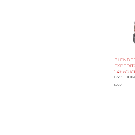
BLENDE
EXPEDIT
1,4lt.xCU
Cod.: ULIH11
scopri