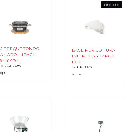
Fine serie
BARBEQUE TONDO
BASE PER COTTURA
AMADO HIBACHI
INDIRETTA x LARGE
6×46×17cm
BGE
od.: AGNZ085
Cod.: KUN736
copri
scopri