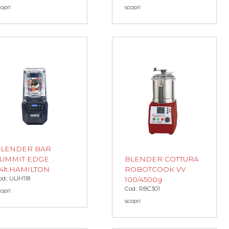
copri
scopri
LENDER BAR
BLENDER COTTURA
UMMIT EDGE
ROBOTCOOK VV
,4lt.HAMILTON
od.: ULIH118
100/4500g
Cod.: RBC301
copri
scopri