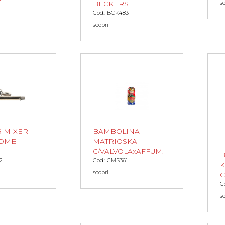
s
BECKERS
Cod.: BCK483
scopri
R MIXER
BAMBOLINA
OMBI
MATRIOSKA
C/VALVOLAxAFFUM.
2
Cod.: GMS361
scopri
C
s