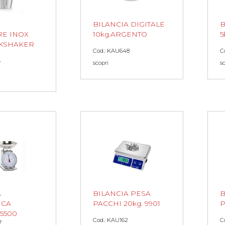
BILANCIA DIGITALE
B
RE INOX
10kg.ARGENTO
5
ILKSHAKER
Cod.: KAU648
C
scopri
s
7
A
BILANCIA PESA
B
ICA
PACCHI 20kg. 9901
P
 5500
Cod.: KAU162
C
7