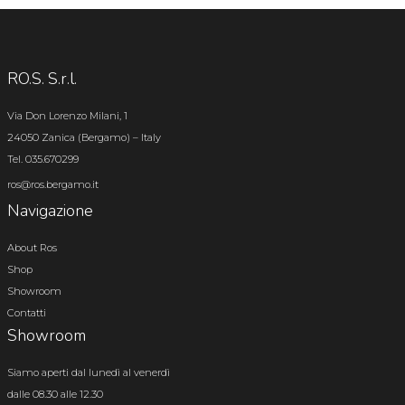
RO.S. S.r.l.
Via Don Lorenzo Milani, 1
24050 Zanica (Bergamo) – Italy
Tel. 035.670299
ros@ros.bergamo.it
Navigazione
About Ros
Shop
Showroom
Contatti
Showroom
Siamo aperti dal lunedì al venerdì
dalle 08.30 alle 12.30