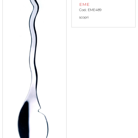
EME
Cod.: EME489
scopri