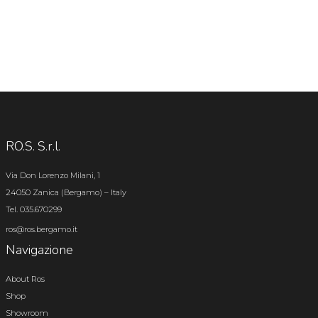
RO.S. S.r.l.
Via Don Lorenzo Milani, 1
24050 Zanica (Bergamo) – Italy
Tel. 035.670299
ros@ros.bergamo.it
Navigazione
About Ros
Shop
Showroom