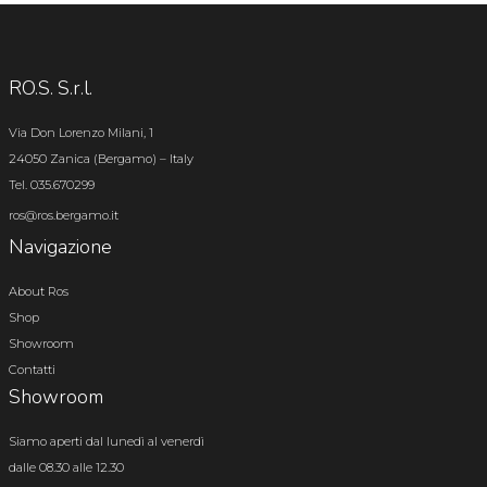
RO.S. S.r.l.
Via Don Lorenzo Milani, 1
24050 Zanica (Bergamo) – Italy
Tel. 035.670299
ros@ros.bergamo.it
Navigazione
About Ros
Shop
Showroom
Contatti
Showroom
Siamo aperti dal lunedì al venerdì
dalle 08.30 alle 12.30