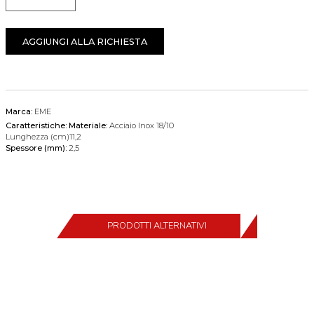
Quantità
AGGIUNGI ALLA RICHIESTA
Marca:
EME
Caratteristiche:
Materiale:
Acciaio Inox 18/10
Lunghezza (cm)11,2
Spessore (mm):
2,5
PRODOTTI ALTERNATIVI