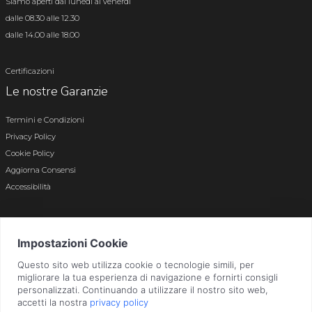
Siamo aperti dal lunedì al venerdì
dalle 08.30 alle 12.30
dalle 14.00 alle 18.00
Certificazioni
Le nostre Garanzie
Termini e Condizioni
Privacy Policy
Cookie Policy
Aggiorna Consensi
Accessibilità
© 2026 Tutti i diritti riservati · P.iva e c.f. 01496180165 · Iscr. registro imprese di
Bergamo n. 01496180165 · Capitale Sociale i.v. € 800.000,00