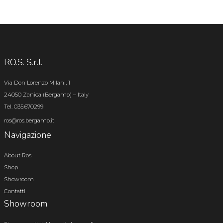
RO.S. S.r.l.
Via Don Lorenzo Milani, 1
24050 Zanica (Bergamo) – Italy
Tel. 035.670299
ros@ros.bergamo.it
Navigazione
About Ros
Shop
Showroom
Contatti
Showroom