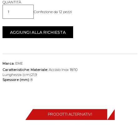
QUANTITÀ
Confezione da 12 pezzi
Quantità
AGGIUNGI ALLA RICHIESTA
Marca:
EME
Caratteristiche:
Materiale:
Acciaio Inox 18/10
Lunghezza (cm)21,9
Spessore (mm):
8
PRODOTTI ALTERNATIVI