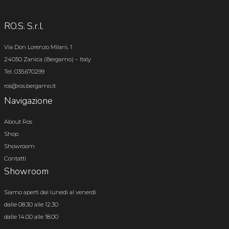
RO.S. S.r.l.
Via Don Lorenzo Milani, 1
24050 Zanica (Bergamo) – Italy
Tel. 035.670299
ros@ros.bergamo.it
Navigazione
About Ros
Shop
Showroom
Contatti
Showroom
Siamo aperti dal lunedì al venerdì
dalle 08.30 alle 12.30
dalle 14.00 alle 18.00