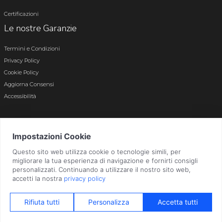
Certificazioni
Le nostre Garanzie
Termini e Condizioni
Privacy Policy
Cookie Policy
Aggiorna Consensi
Accessibilità
© 2026 Tutti i diritti riservati · P.iva e c.f. 01496180165 · Iscr. registro imprese di
Bergamo n. 01496180165 · Capitale Sociale i.v. € 800.000,00