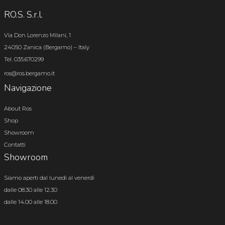
RO.S. S.r.l.
Via Don Lorenzo Milani, 1
24050 Zanica (Bergamo) – Italy
Tel. 035.670299
ros@ros.bergamo.it
Navigazione
About Ros
Shop
Showroom
Contatti
Showroom
Siamo aperti dal lunedì al venerdì
dalle 08.30 alle 12.30
dalle 14.00 alle 18.00