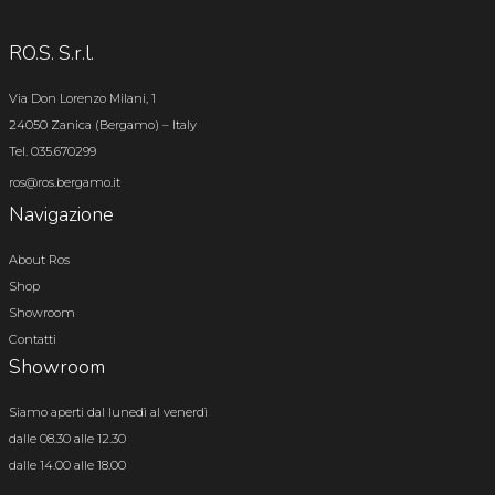
RO.S. S.r.l.
Via Don Lorenzo Milani, 1
24050 Zanica (Bergamo) – Italy
Tel. 035.670299
ros@ros.bergamo.it
Navigazione
About Ros
Shop
Showroom
Contatti
Showroom
Siamo aperti dal lunedì al venerdì
dalle 08.30 alle 12.30
dalle 14.00 alle 18.00