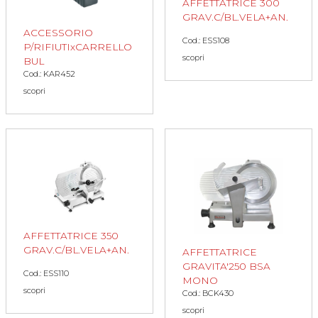
AFFETTATRICE 300
GRAV.C/BL.VELA+AN.
ACCESSORIO
Cod.: ESS108
P/RIFIUTIxCARRELLO
scopri
BUL
Cod.: KAR452
scopri
AFFETTATRICE 350
GRAV.C/BL.VELA+AN.
AFFETTATRICE
GRAVITA'250 BSA
Cod.: ESS110
MONO
scopri
Cod.: BCK430
scopri