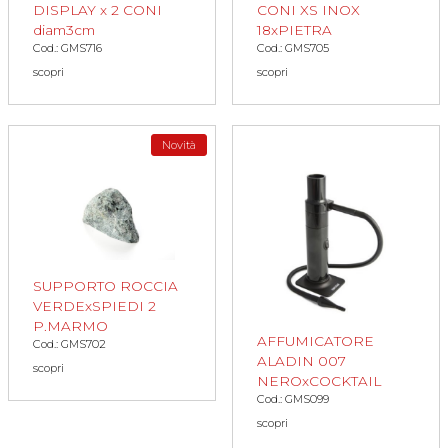
DISPLAY x 2 CONI
CONI XS INOX
diam3cm
18xPIETRA
Cod.: GMS716
Cod.: GMS705
scopri
scopri
Novità
SUPPORTO ROCCIA
VERDExSPIEDI 2
P.MARMO
AFFUMICATORE
Cod.: GMS702
ALADIN 007
scopri
NEROxCOCKTAIL
Cod.: GMS099
scopri