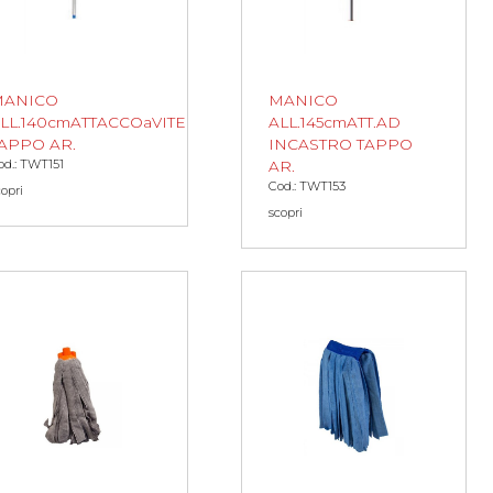
MANICO
MANICO
LL.140cmATTACCOaVITE
ALL.145cmATT.AD
APPO AR.
INCASTRO TAPPO
od.: TWT151
AR.
Cod.: TWT153
copri
scopri