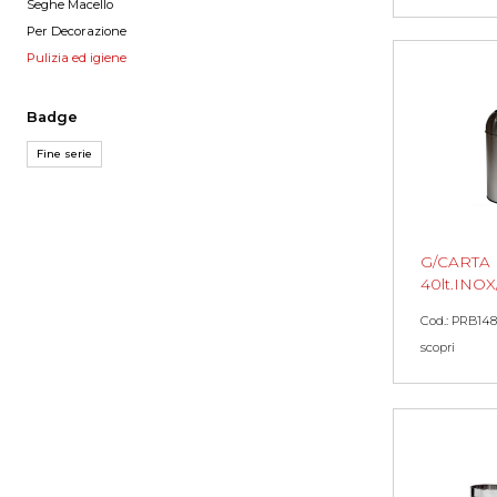
Seghe Macello
Per Decorazione
Pulizia ed igiene
Badge
Fine serie
G/CARTA
40lt.INOX
Cod.: PRB148
scopri