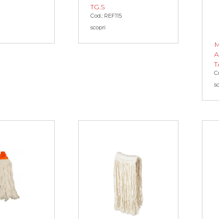
TG.S
Cod.: REF115
scopri
A
T
C
s