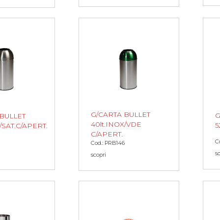
G/CARTA BULLET
G
 BULLET
40lt.INOX/VDE
5
/SAT.C/APERT.
C/APERT.
C
Cod.: PRB146
s
scopri