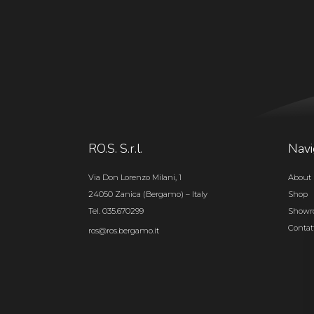
RO.S. S.r.l.
Navi
Via Don Lorenzo Milani, 1
About 
24050 Zanica (Bergamo) – Italy
Shop
Tel. 035.670299
Show
Contat
ros@ros.bergamo.it