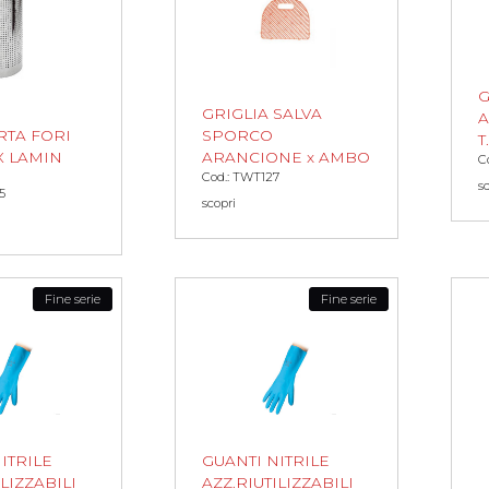
G
GRIGLIA SALVA
A
RTA FORI
SPORCO
T
X LAMIN
ARANCIONE x AMBO
C
Cod.: TWT127
s
5
scopri
Fine serie
Fine serie
ITRILE
GUANTI NITRILE
ILIZZABILI
AZZ.RIUTILIZZABILI