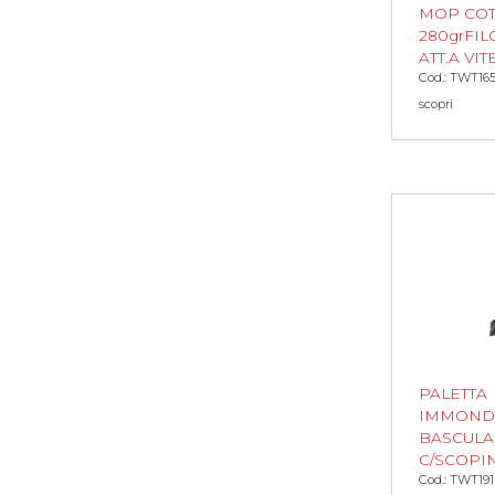
MOP CO
280grFI
ATT.A VIT
Cod.: TWT16
scopri
PALETTA
IMMONDI
BASCULA
C/SCOPI
Cod.: TWT191