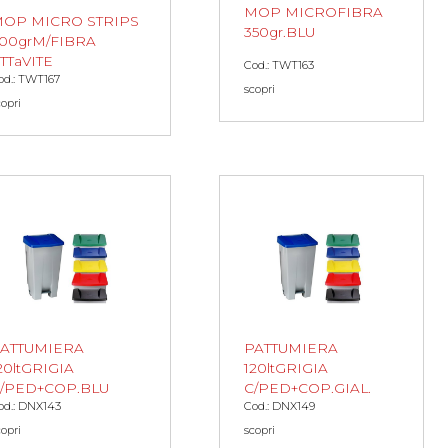
MOP MICROFIBRA
OP MICRO STRIPS
350gr.BLU
00grM/FIBRA
TTaVITE
Cod.: TWT163
od.: TWT167
scopri
copri
ATTUMIERA
PATTUMIERA
20ltGRIGIA
120ltGRIGIA
/PED+COP.BLU
C/PED+COP.GIAL.
od.: DNX143
Cod.: DNX149
copri
scopri