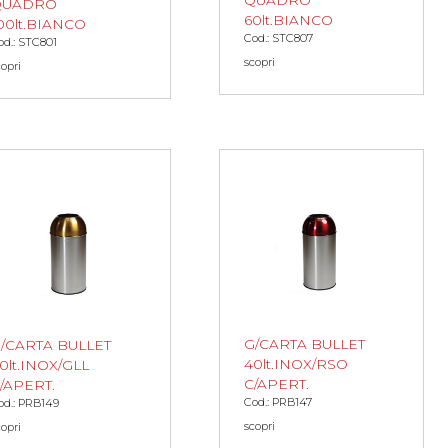
QUADRO
QUADRO
60lt.BIANCO
00lt.BIANCO
Cod.: STC807
od.: STC801
scopri
copri
G/CARTA BULLET
/CARTA BULLET
40lt.INOX/RSO
0lt.INOX/GLL
C/APERT.
/APERT.
Cod.: PRB147
od.: PRB149
scopri
copri