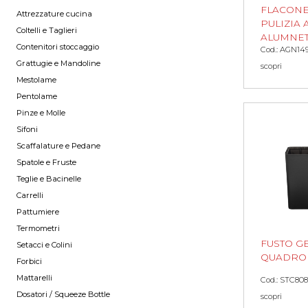
FLACONE 
Attrezzature cucina
PULIZIA 
Coltelli e Taglieri
ALUMNE
Contenitori stoccaggio
Cod.: AGN14
Grattugie e Mandoline
scopri
Mestolame
Pentolame
Pinze e Molle
Sifoni
Scaffalature e Pedane
Spatole e Fruste
Teglie e Bacinelle
Carrelli
Pattumiere
Termometri
FUSTO G
Setacci e Colini
QUADRO 6
Forbici
Mattarelli
Cod.: STC808
Dosatori / Squeeze Bottle
scopri