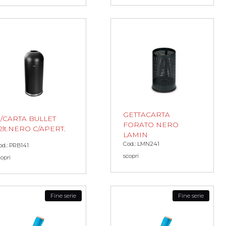
GETTACARTA
/CARTA BULLET
FORATO NERO
2lt.NERO C/APERT.
LAMIN
Cod.: LMN241
od.: PRB141
scopri
copri
Fine serie
Fine serie