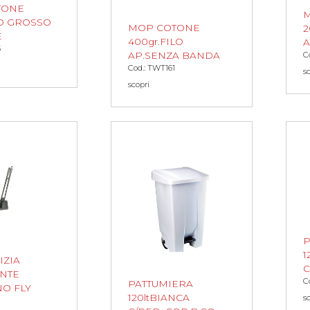
TONE
M
LO GROSSO
MOP COTONE
2
E
400gr.FILO
A
5
AP.SENZA BANDA
C
Cod.: TWT161
s
scopri
P
1
ZIA
C
NTE
C
PATTUMIERA
NO FLY
120ltBIANCA
s