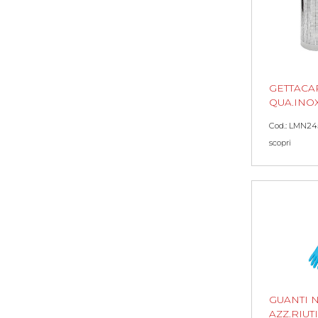
GETTACA
QUA.INO
Cod.: LMN24
scopri
GUANTI N
AZZ.RIUT