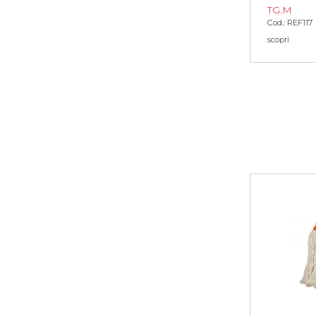
TG.M
Cod.: REF117
scopri