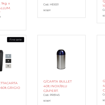
1kg. x
Cod.: HEI001
1
ALLUM.
C
scopri
T
s
9
Fine serie
G
G/CARTA BULLET
ETTACARTA
4
40lt.INOX/BLU
0lt.GRIGIO
C
C/APERT.
C
Cod.: PRB145
s
scopri