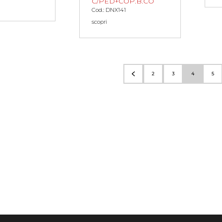
C/PED+COP.B.CO
Cod.: DNX141
scopri
2
3
4
5