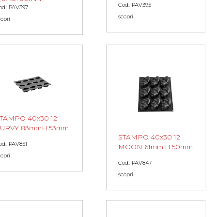
Cod.: PAV395
od.: PAV397
scopri
copri
TAMPO 40x30 12
URVY 83mmH.53mm
STAMPO 40x30 12
od.: PAV851
MOON 61mm.H.50mm
copri
Cod.: PAV847
scopri