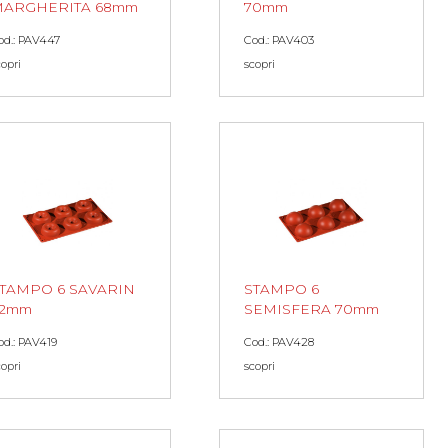
ARGHERITA 68mm
70mm
od.: PAV447
Cod.: PAV403
copri
scopri
TAMPO 6 SAVARIN
STAMPO 6
72mm
SEMISFERA 70mm
od.: PAV419
Cod.: PAV428
copri
scopri