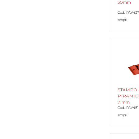
50mm
Cod.: PAV437
scopri
STAMPO 
PIRAMID
71mm
Cod.: PAV451
scopri