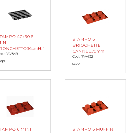
TAMPO 40x30 5
STAMPO 6
INI
BRIOCHETTE
RONCHETTO36cmH.4
CANNEL.79mm
od.: PAV849
Cod.: PAV432
copri
scopri
TAMPO 6 MINI
STAMPO 6 MUFFIN