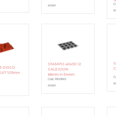
C
scopri
s
S
STAMPO 40x30 12
3 DISCO
C
CALEIDON
UIT 103mm
66mm.H.34mm
C
Cod.: PAV845
s
scopri