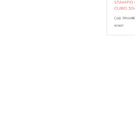
STAMPO 
CUBO 30
Cod.: PAV486
scopri