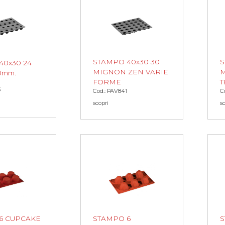
STAMPO 40x30 30
S
40x30 24
MIGNON ZEN VARIE
M
0mm.
FORME
T
3
Cod.: PAV841
C
scopri
s
6 CUPCAKE
STAMPO 6
S