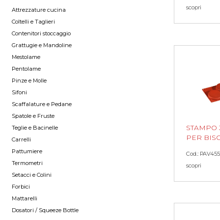
scopri
Attrezzature cucina
Coltelli e Taglieri
Contenitori stoccaggio
Grattugie e Mandoline
Mestolame
Pentolame
Pinze e Molle
Sifoni
Scaffalature e Pedane
Spatole e Fruste
STAMPO 
Teglie e Bacinelle
PER BISC
Carrelli
Pattumiere
Cod.: PAV455
Termometri
scopri
Setacci e Colini
Forbici
Mattarelli
Dosatori / Squeeze Bottle