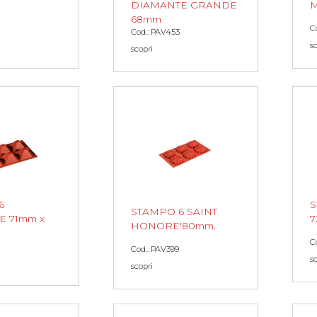
DIAMANTE GRANDE
M
68mm
C
Cod.: PAV453
s
scopri
6
S
STAMPO 6 SAINT
E 71mm x
HONORE'80mm.
C
Cod.: PAV399
s
scopri