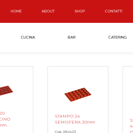
HOME
ABOUT
SHOP
CONTATTI
CUCINA
BAR
CATERING
20
STAMPO 24
CINO
S
SEMISFERA 30mm
mm.
M
Cod.: PAV423
Q