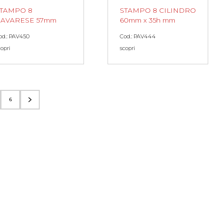
TAMPO 8
STAMPO 8 CILINDRO
AVARESE 57mm
60mm x 35h mm
od.: PAV450
Cod.: PAV444
copri
scopri
6