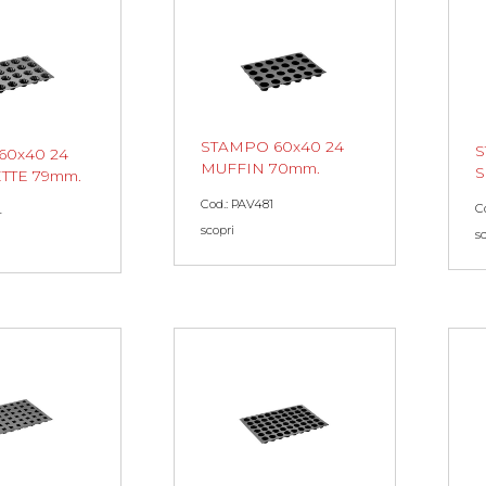
STAMPO 60x40 24
S
60x40 24
MUFFIN 70mm.
S
TTE 79mm.
Cod.: PAV481
C
4
scopri
s