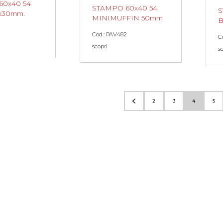
60x40 54
STAMPO 60x40 54
S
x30mm.
MINIMUFFIN 50mm
B
Cod.: PAV482
C
scopri
s
2
3
4
5