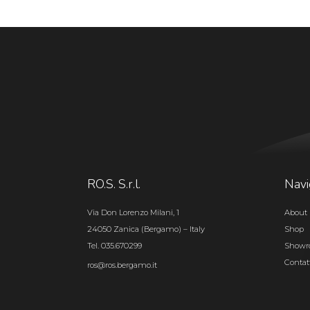
RO.S. S.r.l.
Navi
Via Don Lorenzo Milani, 1
About 
24050 Zanica (Bergamo) – Italy
Shop
Tel. 035.670299
Show
Contat
ros@ros.bergamo.it