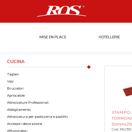
MISE EN PLACE
HOTELLERIE
CUCINA
Taglieri
Vasi
Bruciatori
Apriscatole
Attrezzature Professionali
Abbigliamento
STAMPO 
Attrezzatura per pasticceria e pastifici
TORRON
Accessori decorazione
50mmx25
Cod.: PAV391
Affumicatori