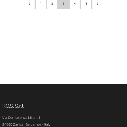
1
2
3
4
5
RO.S. S.r.l.
Via Don Lorenzo Milani, 1
24050 Zanica (Bergamo) – Italy