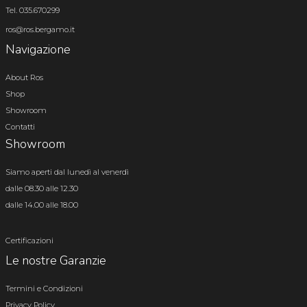
Tel. 035.670299
ros@ros.bergamo.it
Navigazione
About Ros
Shop
Showroom
Contatti
Showroom
Siamo aperti dal lunedì al venerdì
dalle 08.30 alle 12.30
dalle 14.00 alle 18.00
Certificazioni
Le nostre Garanzie
Termini e Condizioni
Privacy Policy