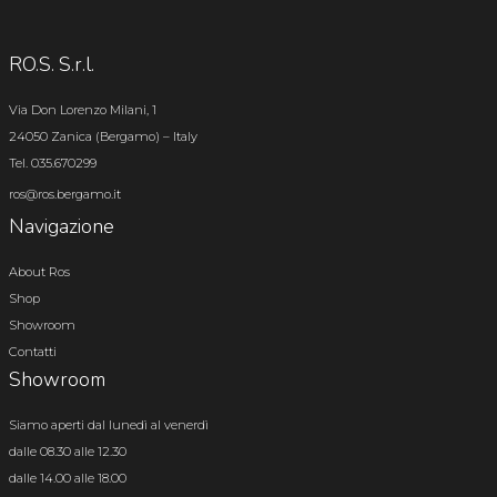
RO.S. S.r.l.
Via Don Lorenzo Milani, 1
24050 Zanica (Bergamo) – Italy
Tel. 035.670299
ros@ros.bergamo.it
Navigazione
About Ros
Shop
Showroom
Contatti
Showroom
Siamo aperti dal lunedì al venerdì
dalle 08.30 alle 12.30
dalle 14.00 alle 18.00