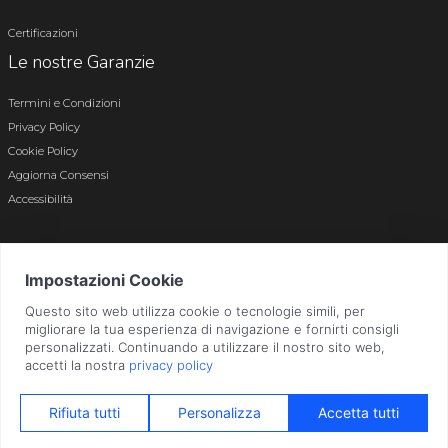
Certificazioni
Le nostre Garanzie
Termini e Condizioni
Privacy Policy
Cookie Policy
Aggiorna Consensi
Accessibilità
© 2026 Tutti i diritti riservati · P.iva e c.f. 01496180165 · Iscr. registro imprese di
Bergamo n. 01496180165 · Capitale Sociale i.v. € 800.000,00