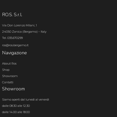
RO.S. S.r.l.
Via Don Lorenzo Milani, 1
24050 Zanica (Bergamo) – Italy
Tel. 035.670299
ros@ros.bergamo.it
Navigazione
About Ros
Shop
Showroom
Contatti
Showroom
Siamo aperti dal lunedì al venerdì
dalle 08.30 alle 12.30
dalle 14.00 alle 18.00