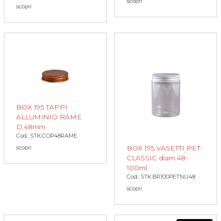
scopri
scopri
BOX 195 TAPPI
ALLUMINIO RAME
D.48mm
Cod.: STK.COP48RAME
scopri
BOX 195 VASETTI PET
CLASSIC diam.48-
100ml
Cod.: STK.BR100PETNU48
scopri