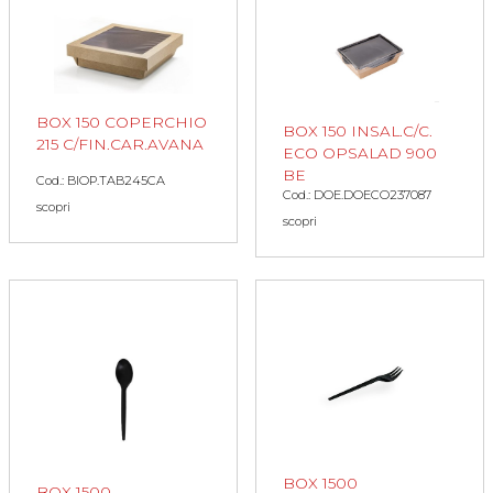
BOX 150 COPERCHIO
BOX 150 INSAL.C/C.
215 C/FIN.CAR.AVANA
ECO OPSALAD 900
BE
Cod.: BIOP.TAB245CA
Cod.: DOE.DOECO237087
scopri
scopri
BOX 1500
BOX 1500