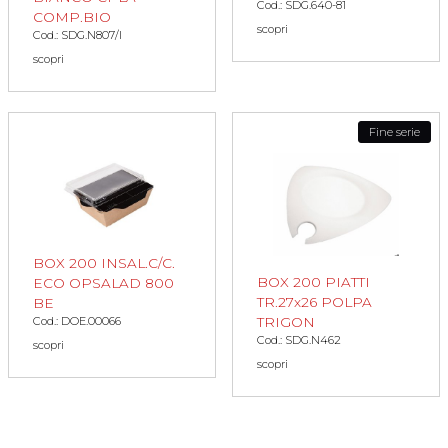
Cod.: SDG.640-81
COMP.BIO
scopri
Cod.: SDG.N807/I
scopri
Fine serie
BOX 200 INSAL.C/C.
BOX 200 PIATTI
ECO OPSALAD 800
TR.27x26 POLPA
BE
TRIGON
Cod.: DOE.00066
Cod.: SDG.N462
scopri
scopri