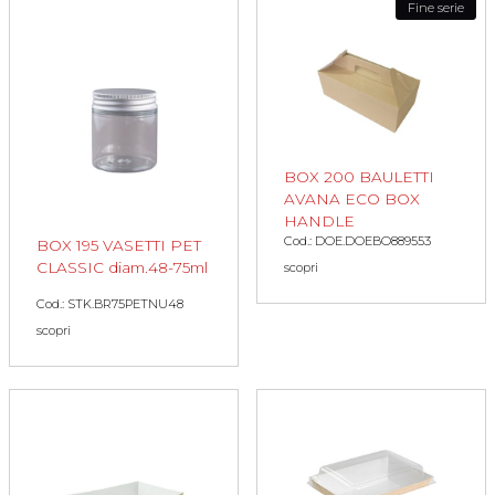
Fine serie
BOX 200 BAULETTI
AVANA ECO BOX
HANDLE
Cod.: DOE.DOEBO889553
BOX 195 VASETTI PET
CLASSIC diam.48-75ml
scopri
Cod.: STK.BR75PETNU48
scopri