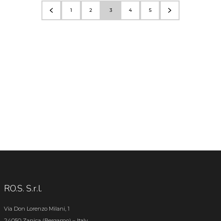
1
2
3
4
5
RO.S. S.r.l.
Via Don Lorenzo Milani, 1
24050 Zanica (Bergamo) – Italy