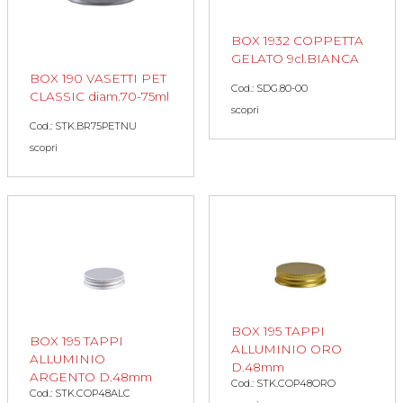
BOX 1932 COPPETTA
GELATO 9cl.BIANCA
BOX 190 VASETTI PET
Cod.: SDG.80-00
CLASSIC diam.70-75ml
scopri
Cod.: STK.BR75PETNU
scopri
BOX 195 TAPPI
BOX 195 TAPPI
ALLUMINIO ORO
ALLUMINIO
D.48mm
ARGENTO D.48mm
Cod.: STK.COP48ORO
Cod.: STK.COP48ALC