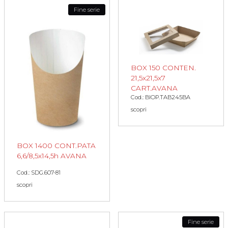
Fine serie
BOX 150 CONTEN.
21,5x21,5x7
CART.AVANA
Cod.: BIOP.TAB245BA
scopri
BOX 1400 CONT.PATA
6,6/8,5x14,5h AVANA
Cod.: SDG.607-81
scopri
Fine serie