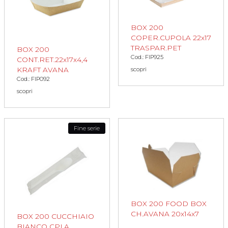
BOX 200
COPER.CUPOLA 22x17
TRASPAR.PET
BOX 200
Cod.: FIP925
CONT.RET.22x17x4,4
KRAFT AVANA
scopri
Cod.: FIP092
scopri
Fine serie
BOX 200 FOOD BOX
CH.AVANA 20x14x7
BOX 200 CUCCHIAIO
BIANCO CPLA