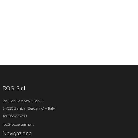
RO.S. S.r.l.
Via Don Lorenzo Milani, 1
24050 Zanica (Bergamo) – Italy
Tel. 035.670299
ros@ros.bergamo.it
Navigazione