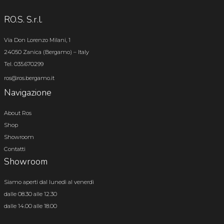
RO.S. S.r.l.
Via Don Lorenzo Milani, 1
24050 Zanica (Bergamo) – Italy
Tel. 035.670299
ros@ros.bergamo.it
Navigazione
About Ros
Shop
Showroom
Contatti
Showroom
Siamo aperti dal lunedì al venerdì
dalle 08.30 alle 12.30
dalle 14.00 alle 18.00