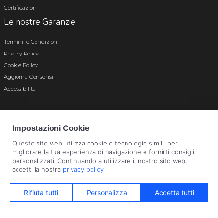
Certificazioni
Le nostre Garanzie
Termini e Condizioni
Privacy Policy
Cookie Policy
Aggiorna Consensi
Accessibilità
© 2026 Tutti i diritti riservati · P.iva e c.f. 01496180165 · Iscr. registro imprese di
Bergamo n. 01496180165 · Capitale Sociale i.v. € 800.000,00