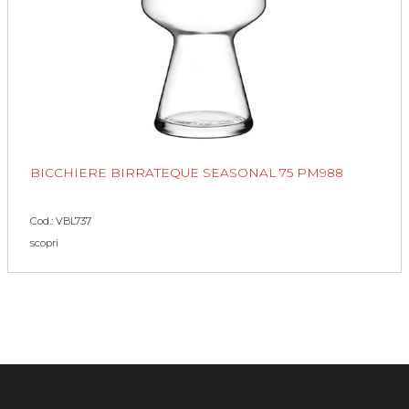
BICCHIERE BIRRATEQUE SEASONAL 75 PM988
Cod.: VBL737
scopri