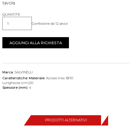
tavola.
QUANTITÀ
Confezione da 12 pezzi
Quantità
AGGIUNGI ALLA RICHIESTA
Marca:
SALVINELLI
Caratteristiche:
Materiale:
Acciaio Inox 18/10
Lunghezza (cm)20
Spessore (mm):
4
PRODOTTI ALTERNATIVI