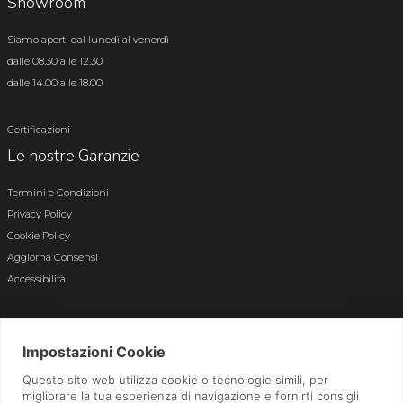
Showroom
Siamo aperti dal lunedì al venerdì
dalle 08.30 alle 12.30
dalle 14.00 alle 18.00
Certificazioni
Le nostre Garanzie
Termini e Condizioni
Privacy Policy
Cookie Policy
Aggiorna Consensi
Accessibilità
© 2026 Tutti i diritti riservati · P.iva e c.f. 01496180165 · Iscr. registro imprese di
Bergamo n. 01496180165 · Capitale Sociale i.v. € 800.000,00