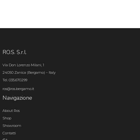
RO.S. S.r.l.
Via Don Lorenzo Milani, 1
24050 Zanica (Bergamo) – Italy
Tel. 035.670299
ros@ros.bergamo.it
Navigazione
About Ros
Shop
Showroom
Contatti