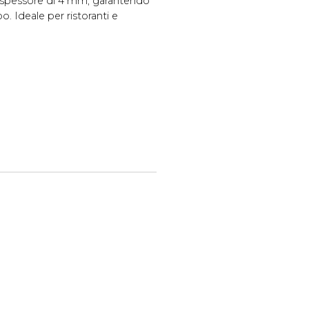
 spessore di 4 mm, garantendo
o. Ideale per ristoranti e