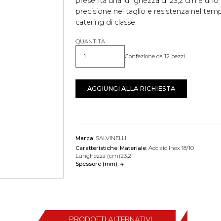
presenta una lunghezza di 23,2 cm e uno
precisione nel taglio e resistenza nel temp
catering di classe.
QUANTITÀ
Confezione da 12 pezzi
Quantità
AGGIUNGI ALLA RICHIESTA
Marca:
SALVINELLI
Caratteristiche:
Materiale:
Acciaio Inox 18/10
Lunghezza (cm)23,2
Spessore (mm):
4
PRODOTTI ALTERNATIVI