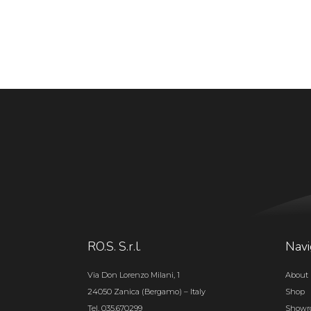
RO.S. S.r.l.
Navi
Via Don Lorenzo Milani, 1
About 
24050 Zanica (Bergamo) – Italy
Shop
Tel. 035.670299
Show