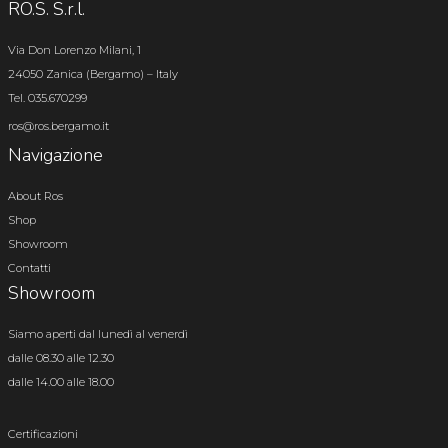
RO.S. S.r.l.
Via Don Lorenzo Milani, 1
24050 Zanica (Bergamo) – Italy
Tel. 035.670299
ros@ros.bergamo.it
Navigazione
About Ros
Shop
Showroom
Contatti
Showroom
Siamo aperti dal lunedì al venerdì
dalle 08.30 alle 12.30
dalle 14.00 alle 18.00
Certificazioni