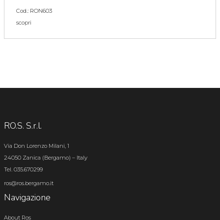
Cod.: RON603
scopri
RO.S. S.r.l.
Via Don Lorenzo Milani, 1
24050 Zanica (Bergamo) – Italy
Tel. 035.670299
ros@ros.bergamo.it
Navigazione
About Ros