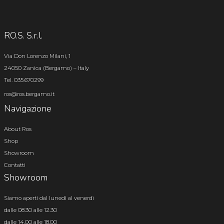
RO.S. S.r.l.
Via Don Lorenzo Milani, 1
24050 Zanica (Bergamo) – Italy
Tel. 035.670299
ros@ros.bergamo.it
Navigazione
About Ros
Shop
Showroom
Contatti
Showroom
Siamo aperti dal lunedì al venerdì
dalle 08.30 alle 12.30
dalle 14.00 alle 18.00