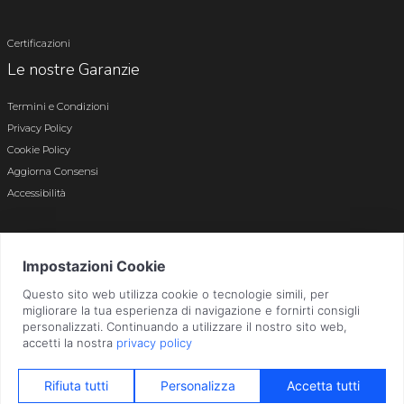
Certificazioni
Le nostre Garanzie
Termini e Condizioni
Privacy Policy
Cookie Policy
Aggiorna Consensi
Accessibilità
© 2026 Tutti i diritti riservati · P.iva e c.f. 01496180165 · Iscr. registro imprese di
Bergamo n. 01496180165 · Capitale Sociale i.v. € 800.000,00