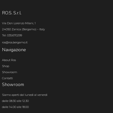
RO.S. S.r.l.
Via Don Lorenzo Milani, 1
24050 Zanica (Bergamo) – Italy
Tel. 035.670299
ros@ros.bergamo.it
Navigazione
About Ros
Shop
Showroom
Contatti
Showroom
Siamo aperti dal lunedì al venerdì
dalle 08.30 alle 12.30
dalle 14.00 alle 18.00