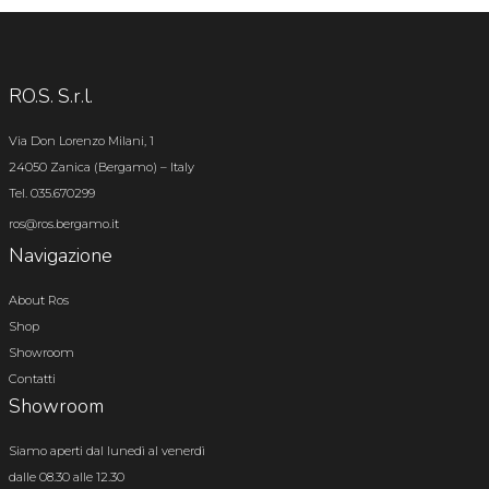
RO.S. S.r.l.
Via Don Lorenzo Milani, 1
24050 Zanica (Bergamo) – Italy
Tel. 035.670299
ros@ros.bergamo.it
Navigazione
About Ros
Shop
Showroom
Contatti
Showroom
Siamo aperti dal lunedì al venerdì
dalle 08.30 alle 12.30