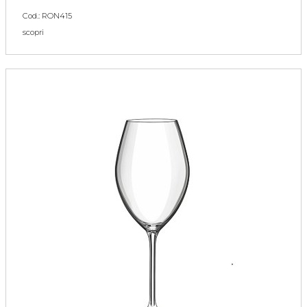
Cod.: RON415
scopri