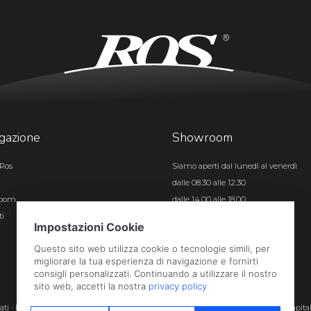
gazione
Showroom
Ros
Siamo aperti dal lunedì al venerdì
dalle 08.30 alle 12.30
room
dalle 14.00 alle 18.00
ti
Certificazioni
rvati · P.iva e c.f. 01496180165 · Iscr. registro imprese di Bergamo n. 01496180165 · Capita