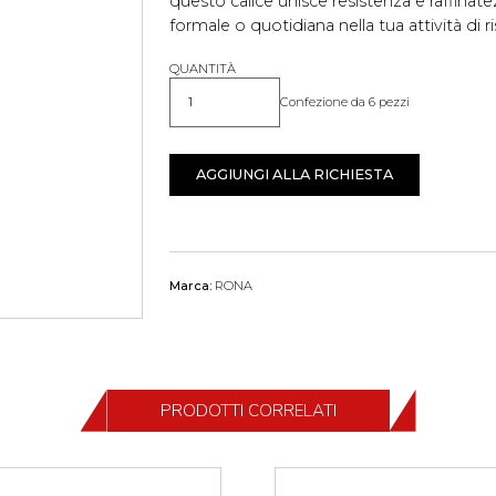
questo calice unisce resistenza e raffinat
formale o quotidiana nella tua attività di r
QUANTITÀ
Confezione da 6 pezzi
Quantità
AGGIUNGI ALLA RICHIESTA
Marca:
RONA
PRODOTTI CORRELATI