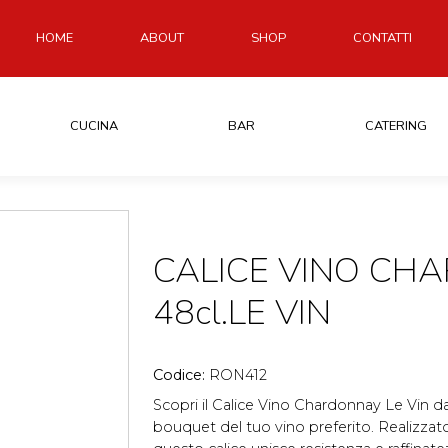
HOME
ABOUT
SHOP
CONTATTI
CUCINA
BAR
CATERING
CALICE VINO CH
48cl.LE VIN
Codice:
RON412
Scopri il Calice Vino Chardonnay Le Vin da 
bouquet del tuo vino preferito. Realizzato 