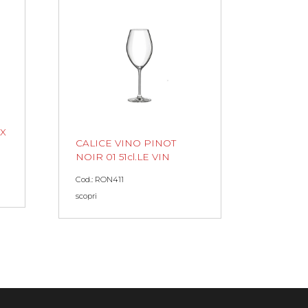
X
CALICE VINO PINOT
NOIR 01 51cl.LE VIN
Cod.: RON411
scopri