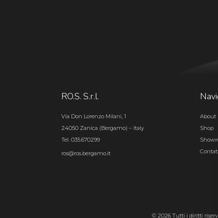
RO.S. S.r.l.
Navi
Via Don Lorenzo Milani, 1
About 
24050 Zanica (Bergamo) – Italy
Shop
Tel. 035.670299
Show
Contat
ros@ros.bergamo.it
© 2026 Tutti i diritti rise