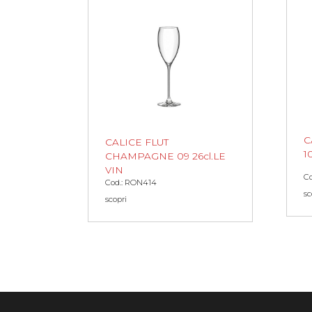
C
CALICE FLUT
1
CHAMPAGNE 09 26cl.LE
VIN
Co
Cod.: RON414
sc
scopri